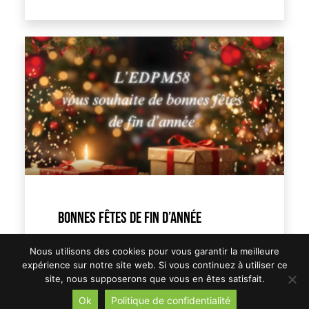
BONNES FÊTES DE FIN D’ANNÉE
Toute l’équipe de l’EDPM58 vous
Nous utilisons des cookies pour vous garantir la meilleure
souhaite de joyeuses fêtes de fin
expérience sur notre site web. Si vous continuez à utiliser ce
d’année remplies de bonheur et de
site, nous supposerons que vous en êtes satisfait.
moment précieux en…
Ok
Politique de confidentialité