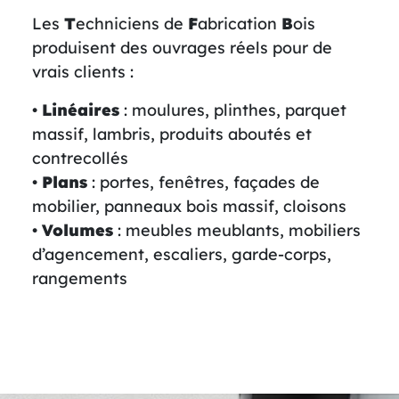
Les
T
echniciens de
F
abrication
B
ois
produisent des ouvrages réels pour de
vrais clients :
•
Linéaires
: moulures, plinthes, parquet
massif, lambris, produits aboutés et
contrecollés
•
Plans
: portes, fenêtres, façades de
mobilier, panneaux bois massif, cloisons
•
Volumes
: meubles meublants, mobiliers
d’agencement, escaliers, garde-corps,
rangements