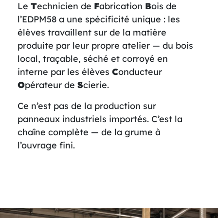
Le
T
echnicien de
F
abrication
B
ois de
l’EDPM58 a une spécificité unique : les
élèves travaillent sur de la matière
produite par leur propre atelier — du bois
local, traçable, séché et corroyé en
interne par les élèves
C
onducteur
O
pérateur de
S
cierie.
Ce n’est pas de la production sur
panneaux industriels importés. C’est la
chaîne complète — de la grume à
l’ouvrage fini.