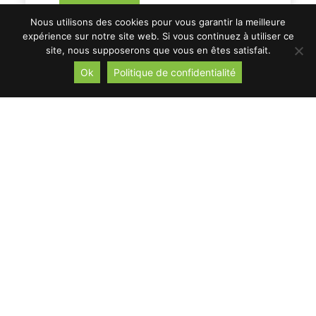
Lire la suite
Nous utilisons des cookies pour vous garantir la meilleure
expérience sur notre site web. Si vous continuez à utiliser ce
site, nous supposerons que vous en êtes satisfait.
Ok
Politique de confidentialité
JOURNÉE PORTES OUVERTES À L’EDPM58